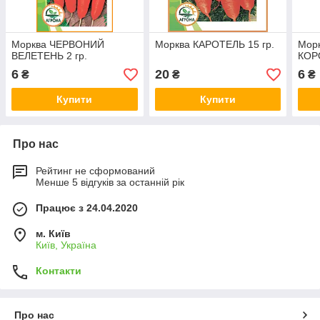
Морква ЧЕРВОНИЙ
Морква КАРОТЕЛЬ 15 гр.
Мор
ВЕЛЕТЕНЬ 2 гр.
КОРО
6
20
6
₴
₴
₴
Купити
Купити
Про нас
Рейтинг не сформований
Менше 5 відгуків за останній рік
Працює з 24.04.2020
м. Київ
Київ, Україна
Контакти
Про нас