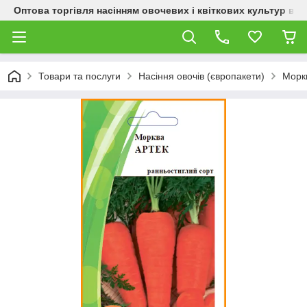
Оптова торгівля насінням овочевих і квіткових культур від
Товари та послуги
Насіння овочів (європакети)
Морк