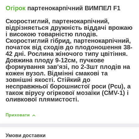
Огірок
партенокарпічний ВИМПЕЛ F1
Скоростиглий, партенокарпічний,
відрізняється дружність віддачі врожаю
і високою товарністю плодів.
Скоростиглий гібрид, партенокарпічний,
початок від сходів до плодоношення 38-
42 дні. Рослина жіночого типу цвітіння.
Довжина плоду 9-12см, пучкове
формування зав’язі, по 2-3шт плодів на
кожен вузол. Відмінні смакові та
зовнішні якості. Стійкий до
несправжньої борошнистої роси (Pcu), а
також вірусу огіркової мозаїки (CMV-1) і
оливкової плямистості.
Приховати
Умови доставки