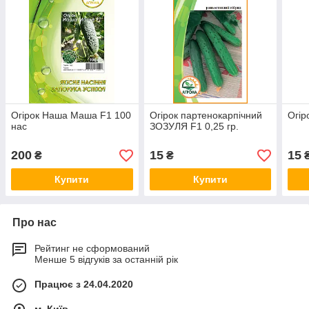
Огірок Наша Маша F1 100
Огірок партенокарпічний
Огір
нас
ЗОЗУЛЯ F1 0,25 гр.
200
15
15
₴
₴
Купити
Купити
Про нас
Рейтинг не сформований
Менше 5 відгуків за останній рік
Працює з 24.04.2020