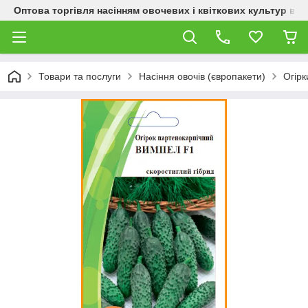
Оптова торгівля насінням овочевих і квіткових культур від
Товари та послуги
Насіння овочів (європакети)
Огірк