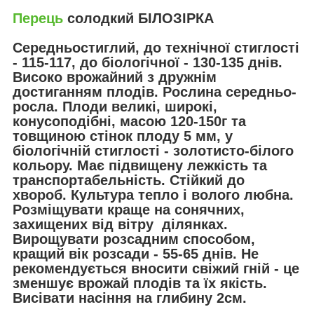
Перець
солодкий БІЛОЗІРКА
Середньостиглий, до технічної стиглості
- 115-117, до біологічної - 130-135 днів.
Високо врожайний з дружнім
достиганням плодів. Рослина середньо-
росла. Плоди великі, широкі,
конусоподібні, масою 120-150г та
товщиною стінок плоду 5 мм, у
біологічній стиглості - золотисто-білого
кольору. Має підвищену лежкість та
транспортабельність. Стійкий до
хвороб. Культура тепло і волого любна.
Розміщувати краще на сонячних,
захищених від вітру ділянках.
Вирощувати розсадним способом,
кращий вік розсади - 55-65 днів. Не
рекомендується вносити свіжий гній - це
зменшує врожай плодів та їх якість.
Висівати насіння на глибину 2см.