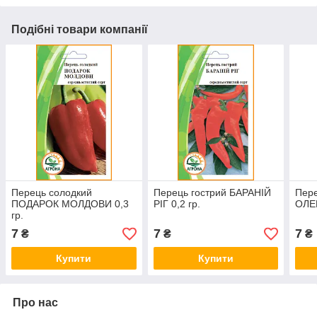
Подібні товари компанії
Перець солодкий
Перець гострий БАРАНІЙ
Пере
ПОДАРОК МОЛДОВИ 0,3
РІГ 0,2 гр.
ОЛЕК
гр.
7
7
7
₴
₴
₴
Купити
Купити
Про нас