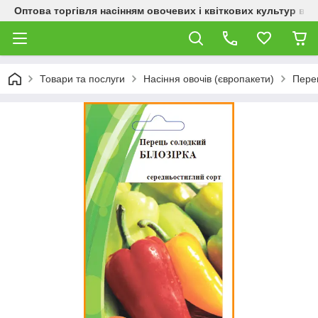
Оптова торгівля насінням овочевих і квіткових культур від
Товари та послуги
Насіння овочів (європакети)
Пере