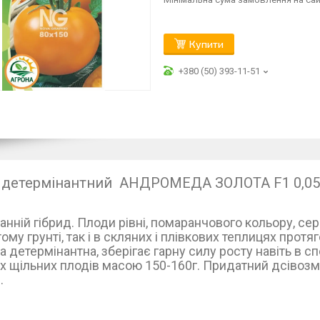
Купити
+380 (50) 393-11-51
 детермінантний АНДРОМЕДА ЗОЛОТА F1 0,05 
нній гібрид. Плоди рівні, помаранчового кольору, се
ому грунті, так і в скляних і плівкових теплицях прот
 детермінантна, зберігає гарну силу росту навіть в с
х щільних плодів масою 150-160г. Придатний д
сівозм
.