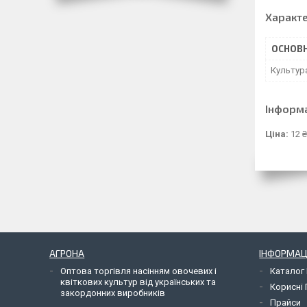
Характ
ОСНОВН
Культур
Інформ
Ціна:
12 ₴
АГРОНА
ІНФОРМАЦ
Оптова торгівля насінням овочевих і
Каталог 
квіткових культур від українських та
Корисні
закордонних виробників
Прайси