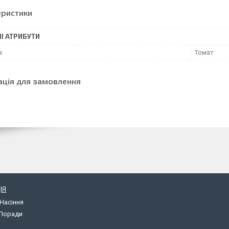
еристики
І АТРИБУТИ
а
Томат
ація для замовлення
ІЯ
Насіння
 Поради