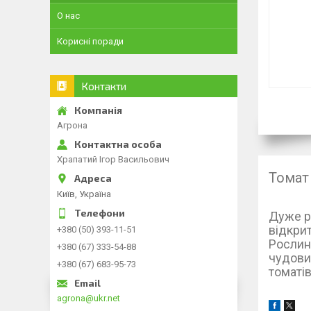
О нас
Корисні поради
Контакти
Агрона
Храпатий Ігор Васильович
Томат
Київ, Україна
Дуже ра
відкрит
+380 (50) 393-11-51
Рослина
+380 (67) 333-54-88
чудови
+380 (67) 683-95-73
томатів
agrona@ukr.net