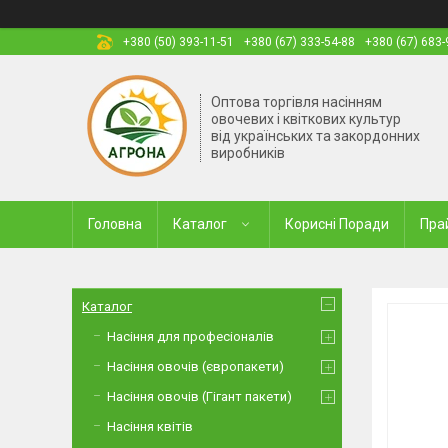
+380 (50) 393-11-51
+380 (67) 333-54-88
+380 (67) 683-
Оптова торгівля насінням
овочевих і квіткових культур
від українських та закордонних
виробників
Головна
Каталог
Корисні Поради
Пра
Каталог
Насіння для професіоналів
Насіння овочів (європакети)
Насіння овочів (Гігант пакети)
Насіння квітів