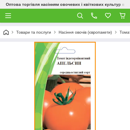
Оптова торгівля насінням овочевих і квіткових культур від
Товари та послуги
Насіння овочів (європакети)
Тома