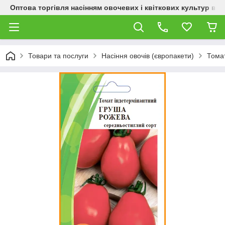
Оптова торгівля насінням овочевих і квіткових культур від
Товари та послуги
Насіння овочів (європакети)
Тома