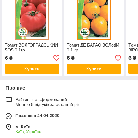
Томат ВОЛГОГРАДСЬКИЙ
Томат ДЕ БАРАО ЗОЛotІЙ
Том
5/95 0,1гр.
0.1 гр.
ЗІРО
6
6
6
₴
₴
₴
Купити
Купити
Про нас
Рейтинг не сформований
Менше 5 відгуків за останній рік
Працює з 24.04.2020
м. Київ
Київ, Україна