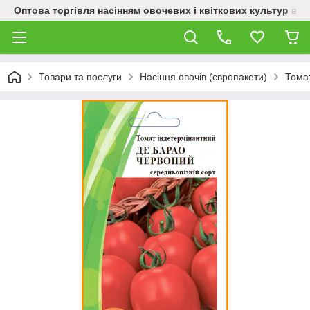
Оптова торгівля насінням овочевих і квіткових культур від
Товари та послуги
Насіння овочів (європакети)
Тома