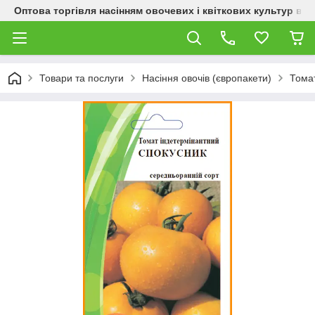
Оптова торгівля насінням овочевих і квіткових культур від
Товари та послуги
Насіння овочів (європакети)
Тома