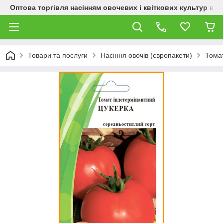
Оптова торгівля насінням овочевих і квіткових культур від
Товари та послуги
Насіння овочів (європакети)
Тома