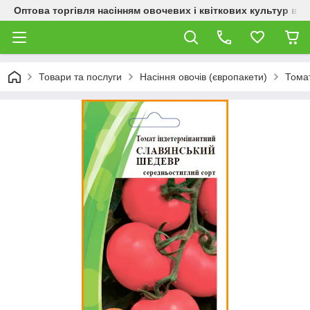
Оптова торгівля насінням овочевих і квіткових культур від
Товари та послуги
Насіння овочів (європакети)
Тома