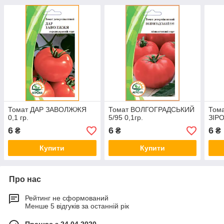
Томат ДАР ЗАВОЛЖЖЯ
Томат ВОЛГОГРАДСЬКИЙ
Том
0,1 гр.
5/95 0,1гр.
ЗІРО
6
6
6
₴
₴
₴
Купити
Купити
Про нас
Рейтинг не сформований
Менше 5 відгуків за останній рік