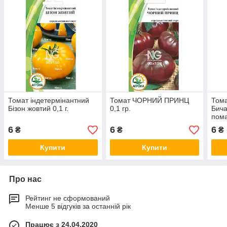
Томат індетермінантний
Томат ЧОРНИЙ ПРИНЦ
Тома
Бізон жовтий 0,1 г.
0,1 гр.
Бича
пома
6
6
6
₴
₴
₴
Купити
Купити
Про нас
Рейтинг не сформований
Менше 5 відгуків за останній рік
Працює з 24.04.2020