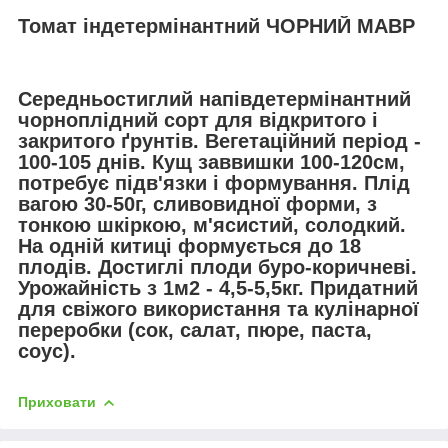
Томат індетермінантний ЧОРНИЙ МАВР
Середньостиглий напівдетермінантний
чорноплідний сорт для відкритого і
закритого ґрунтів. Вегетаційний період -
100-105 днів. Кущ заввишки 100-120см,
потребує підв'язки і формування. Плід
вагою 30-50г, сливовидної форми, з
тонкою шкіркою, м'ясистий, солодкий.
На одній китиці формується до 18
плодів. Достиглі плоди буро-коричневі.
Урожайність з 1м2 - 4,5-5,5кг. Придатний
для свіжого використання та кулінарної
переробки (сок, салат, пюре, паста,
соус).
Приховати