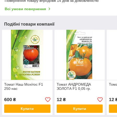
Повернення товару впродовж 14 днів за домовленістю
Всі умови повернення
Подібні товари компанії
Томат Наш Мохітос F1
Томат АНДРОМЕДА
Тома
250 нас
ЗОЛОТА F1 0,05 гр.
600
12
12
₴
₴
Купити
Купити