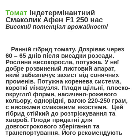
Томат
Індетермінантний
Смаколик Афен F1 250 нас
Високий потенціал врожайності
Ранній гібрид томату. Дозріває через
60 – 65 днів після висадки розсади.
Рослина високоросла, потужна. У неї
добре розвинений листовий апарат,
який забезпечує захист від сонячних
променів. Потужна коренева система,
короткі міжвузля. Плоди щільні, плоско-
округлої форми, насичено-рожевого
кольору, однорідні, вагою 220-250 грам,
с високими смаковими якостями. Цей
гібрид стійкий до розтріскування та
хвороб. Плоди придатні для
довгострокового зберігання та
транспортування. Його рекомендують