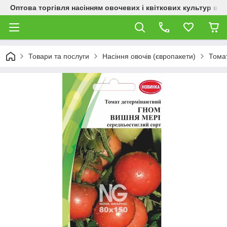
Оптова торгівля насінням овочевих і квіткових культур від
Товари та послуги
Насіння овочів (європакети)
Тома