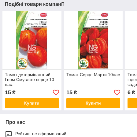
Подібні товари компанії
Томат детермінантний
Томат Серце Марти 10нас
Тома
Гном Смугасте серце 10
інде
нас.
садо
15
15
6
₴
₴
₴
Купити
Купити
Про нас
Рейтинг не сформований