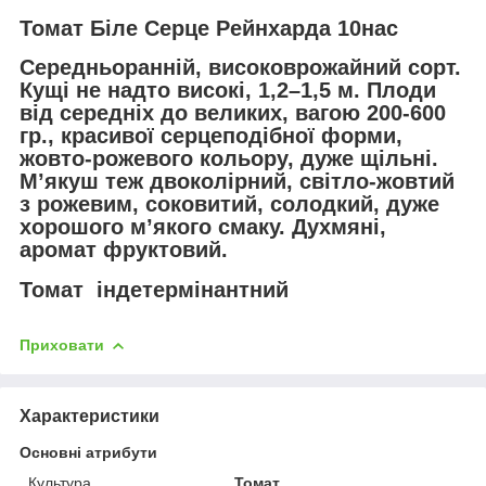
Томат Біле Серце Рейнхарда 10нас
Середньоранній, високоврожайний сорт.
Кущі не надто високі, 1,2–1,5 м. Плоди
від середніх до великих, вагою 200-600
гр., красивої серцеподібної форми,
жовто-рожевого кольору, дуже щільні.
М’якуш теж двоколірний, світло-жовтий
з рожевим, соковитий, солодкий, дуже
хорошого м’якого смаку. Духмяні,
аромат фруктовий.
Томат індетермінантний
Приховати
Характеристики
Основні атрибути
Культура
Томат