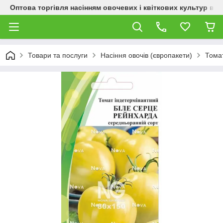
Оптова торгівля насінням овочевих і квіткових культур від
Товари та послуги
Насіння овочів (європакети)
Тома