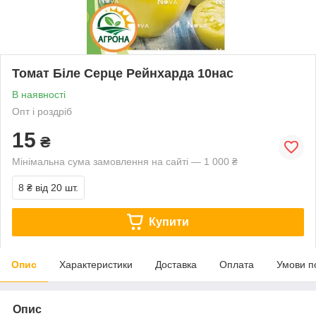
Томат Біле Серце Рейнхарда 10нас
В наявності
Опт і роздріб
15
₴
Мінімальна сума замовлення на сайті — 1 000 ₴
8 ₴
від 20 шт.
Купити
Опис
Характеристики
Доставка
Оплата
Умови п
Опис