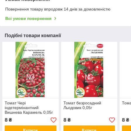
Повернення товару впродовж 14 днів за домовленістю
Всі умови повернення
Подібні товари компанії
Томат Чері
Томат безросадний
Тома
індетермінантний
Льодовик 0,05г
Вишнева Карамель 0,05г
8
8
8
₴
₴
₴
Купити
Купити