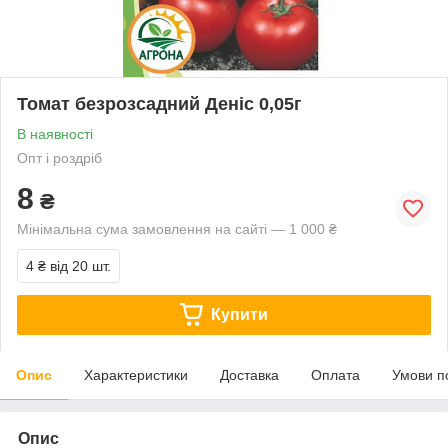
Томат безрозсадний Деніс 0,05г
В наявності
Опт і роздріб
8
₴
Мінімальна сума замовлення на сайті — 1 000 ₴
4 ₴
від 20 шт.
Купити
Опис
Характеристики
Доставка
Оплата
Умови п
Опис