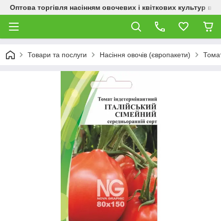
Оптова торгівля насінням овочевих і квіткових культур від
Товари та послуги
Насіння овочів (європакети)
Тома