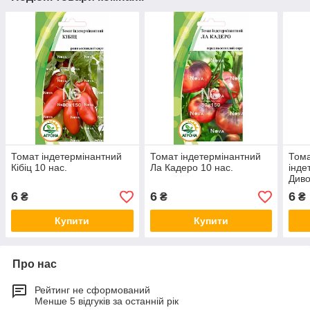
Томат індетермінантний
Томат індетермінантний
Тома
Кібіц 10 нас.
Ла Кадеро 10 нас.
інде
Диво
6
6
6
₴
₴
₴
Купити
Купити
Про нас
Рейтинг не сформований
Менше 5 відгуків за останній рік