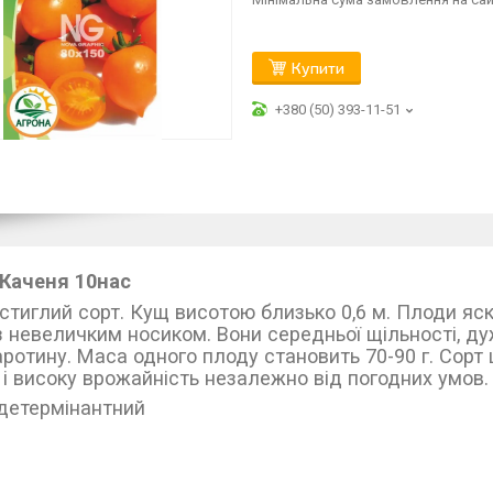
Купити
+380 (50) 393-11-51
Каченя 10нас
стиглий сорт. Кущ висотою близько 0,6 м. Плоди яск
 з невеличким носиком. Вони середньої щільності, ду
аротину. Маса одного плоду становить 70-90 г. Сорт ц
 і високу врожайність незалежно від погодних умов
детермінантний