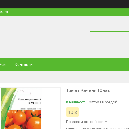
95-73
йси
Контакти
Томат Каченя 10нас
В наявності
Оптом і в роздріб
10 ₴
Показати оптові ціни
Мінімальна сума замовлення на сайт