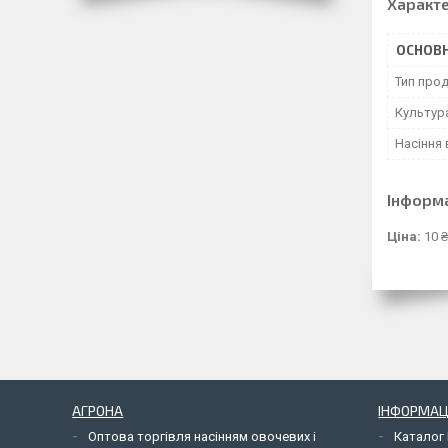
Характ
ОСНОВН
Тип прод
Культур
Насіння 
Інформ
Ціна:
10 ₴
АГРОНА
ІНФОРМАЦ
Оптова торгівля насінням овочевих і
Каталог 