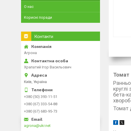
О нас
Корисні поради
Контакти
Агрона
Храпатий Ігор Васильович
Томат 
Київ, Україна
Ранньо
круглі
бета-к
+380 (50) 393-11-51
хвороб
+380 (67) 333-54-88
Томат 
+380 (67) 683-95-73
agrona@ukr.net