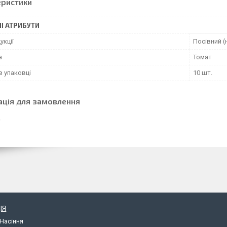
еристики
І АТРИБУТИ
укції
Посівний (
а
Томат
в упаковці
10 шт.
ація для замовлення
ІЯ
Насіння