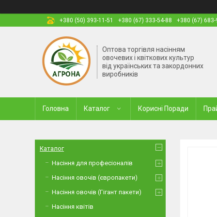
+380 (50) 393-11-51
+380 (67) 333-54-88
+380 (67) 683-
Оптова торгівля насінням
овочевих і квіткових культур
від українських та закордонних
виробників
Головна
Каталог
Корисні Поради
Пра
Каталог
Насіння для професіоналів
Насіння овочів (європакети)
Насіння овочів (Гігант пакети)
Насіння квітів